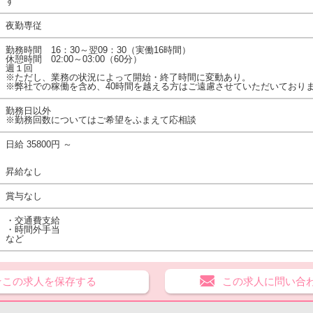
す
夜勤専従
勤務時間 16：30～翌09：30（実働16時間）
休憩時間 02:00～03:00（60分）
週１回
※ただし、業務の状況によって開始・終了時間に変動あり。
※弊社での稼働を含め、40時間を越える方はご遠慮させていただいており
勤務日以外
※勤務回数についてはご希望をふまえて応相談
日給 35800円 ～
昇給なし
賞与なし
・交通費支給
・時間外手当
など
★この求人を保存する
この求人に問い合