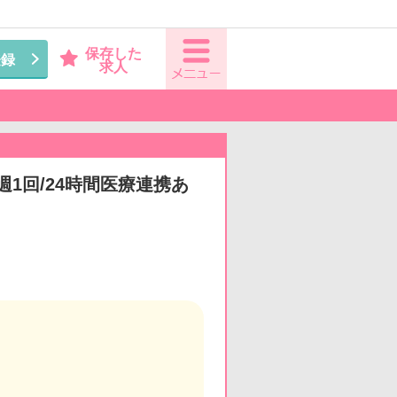
保存した
登録
求人
1回/24時間医療連携あ