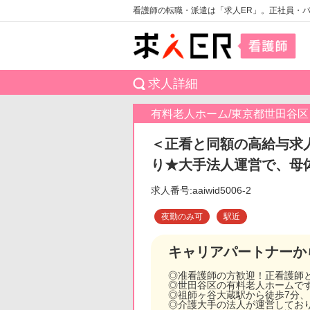
看護師の転職・派遣は「求人ER」。正社員・
求人詳細
有料老人ホーム/東京都世田谷区
＜正看と同額の高給与求人
り★大手法人運営で、母
求人番号:aaiwid5006-2
夜勤のみ可
駅近
キャリアパートナーか
◎准看護師の方歓迎！正看護師
◎世田谷区の有料老人ホームで
◎祖師ヶ谷大蔵駅から徒歩7分
◎介護大手の法人が運営してお