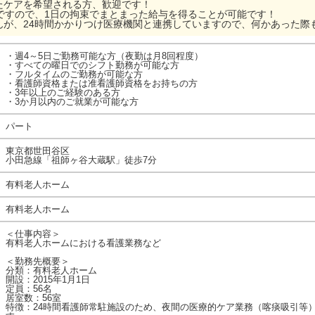
たケアを希望される方、歓迎です！
仕事ですので、1日の拘束でまとまった給与を得ることが可能です！
んが、24時間かかりつけ医療機関と連携していますので、何かあった際
・週4～5日ご勤務可能な方（夜勤は月8回程度）
・すべての曜日でのシフト勤務が可能な方
・フルタイムのご勤務が可能な方
・看護師資格または准看護師資格をお持ちの方
・3年以上のご経験のある方
・3か月以内のご就業が可能な方
パート
東京都世田谷区
小田急線「祖師ヶ谷大蔵駅」徒歩7分
有料老人ホーム
有料老人ホーム
＜仕事内容＞
有料老人ホームにおける看護業務など
＜勤務先概要＞
分類：有料老人ホーム
開設：2015年1月1日
定員：56名
居室数：56室
特徴：24時間看護師常駐施設のため、夜間の医療的ケア業務（喀痰吸引等