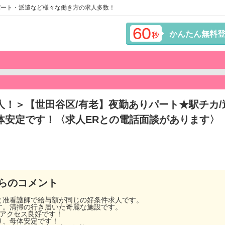
パート・派遣など様々な働き方の求人多数！
かんたん無料
！＞【世田谷区/有老】夜勤ありパート★駅チカ/週
体安定です！〈求人ERとの電話面談があります〉
らのコメント
と准看護師で給与額が同じの好条件求人です。
す。清掃の行き届いた奇麗な施設です。
、アクセス良好です！
り、母体安定です！