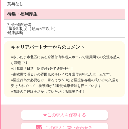
賞与なし
待遇・福利厚生
社会保険完備
退職金制度（勤続5年以上）
健康診断
キャリアパートナーからのコメント
○さいたま市北区にある介護付有料老人ホームで職員間での交流も盛ん
な職場です。
○川越線「日進」駅徒歩3分で通勤便利！
○南欧風で明るいの雰囲気のキレイな介護付有料老人ホームです。
○医療行為の必要な方、胃ろうやIVHなど医療依存度の高い方の入居も
受け入れていて、看護師が24時間健康管理を行っています。
○看護のご経験を活かしていただける職場です！
★この求人を保存する
この求人に問い合わせる