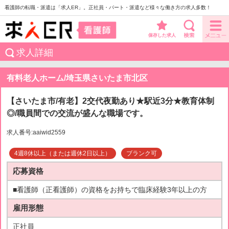
看護師の転職・派遣は「求人ER」。正社員・パート・派遣など様々な働き方の求人多数！
保存した求人
求人詳細
有料老人ホーム/埼玉県さいたま市北区
【さいたま市/有老】2交代夜勤あり★駅近3分★教育体制
◎/職員間での交流が盛んな職場です。
求人番号:aaiwid2559
4週8休以上（または週休2日以上）
ブランク可
応募資格
■看護師（正看護師）の資格をお持ちで臨床経験3年以上の方
雇用形態
正社員