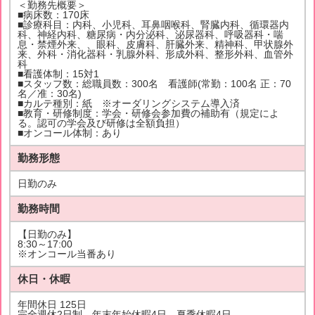
＜勤務先概要＞
■病床数：170床
■診療科目：内科、小児科、耳鼻咽喉科、腎臓内科、循環器内
科、神経内科、糖尿病・内分泌科、泌尿器科、呼吸器科・喘
息・禁煙外来、、眼科、皮膚科、肝臓外来、精神科、甲状腺外
来、外科・消化器科・乳腺外科、形成外科、整形外科、血管外
科
■看護体制：15対1
■スタッフ数：総職員数：300名 看護師(常勤：100名 正：70
名／准：30名)
■カルテ種別：紙 ※オーダリングシステム導入済
■教育・研修制度：学会・研修会参加費の補助有（規定によ
る。認可の学会及び研修は全額負担）
■オンコール体制：あり
勤務形態
日勤のみ
勤務時間
【日勤のみ】
8:30～17:00
※オンコール当番あり
休日・休暇
年間休日 125日
完全週休2日制、年末年始休暇4日、夏季休暇4日