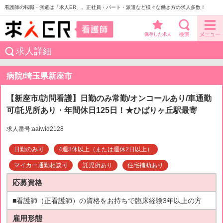
看護師の転職・派遣は「求人ER」。正社員・パート・派遣など様々な働き方の求人多数！
保存した求人
求人詳細
病院/埼玉県新座市
【新座市/訪問看護】日勤のみ常勤/オンコールあり/車通勤
可/託児所あり・年間休日125日！★ひばりヶ丘駅最寄
求人番号:aaiwid2128
日勤のみ可
4週8休以上（または週休2日以上）
マイカー通勤相談可
託児所あり
住宅補助あり
応募資格
■看護師（正看護師）の資格をお持ちで臨床経験3年以上の方
雇用形態