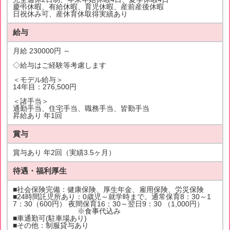
慶弔休暇、有給休暇、育児休暇、産前産後休暇
日祝休み可、産休育休取得実績あり
給与
月給 230000円 ～
◇給与はご経験等考慮します
＜モデル給与＞
14年目：276,500円
＜諸手当＞
通勤手当、住宅手当、職務手当、皆勤手当
昇給あり 年1回
賞与
賞与あり 年2回（実績3.5ヶ月）
待遇・福利厚生
■社会保険完備：健康保険、厚生年金、雇用保険、労災保険
■24時間託児所あり：0歳児～就学時まで。通常保育8：30～1
7：30（600円） 夜間保育16：30～翌日9：30 （1,000円）
※食事代込み
■車通勤可(駐車場あり)
■その他：制服貸与あり