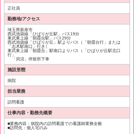
正社員
勤務地/アクセス
埼玉県新座市
西武池袋線「ひばりが丘駅」バス19分
東武東上線「朝霞台駅」バス29分
西武池袋線「ひばりが丘」駅よりバス（「朝霞台行」または
「志木駅南口」行き）
東武東上線「朝霞台」駅南口よりバス（「ひばりが丘駅北口
行」
「貝沼」停留所下車
施設形態
病院
担当業務
訪問看護
仕事内容・勤務先概要
■業務内容：病院内の訪問看護での看護師業務全般
■訪問先：個人宅のみ