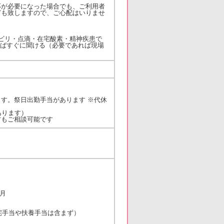
応が必要になった場合でも、ご利用者
ども致しますので、ご心配はいりませ
ビリ・点滴・在宅酸素・精神疾患で
ればすぐに聞ける（必要であれば現場
す。祭日出勤手当があります ※代休
あります）
方もご相談可能です
/月
宅手当や扶養手当は含まず）