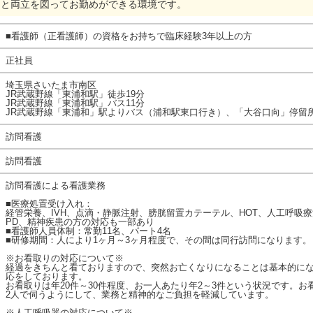
トと両立を図ってお勤めができる環境です。
■看護師（正看護師）の資格をお持ちで臨床経験3年以上の方
正社員
埼玉県さいたま市南区
JR武蔵野線「東浦和駅」徒歩19分
JR武蔵野線「東浦和駅」バス11分
JR武蔵野線「東浦和」駅よりバス（浦和駅東口行き）、「大谷口向」停留
訪問看護
訪問看護
訪問看護による看護業務
■医療処置受け入れ：
経管栄養、IVH、点滴・静脈注射、膀胱留置カテーテル、HOT、人工呼吸
PD、精神疾患の方の対応も一部あり
■看護師人員体制：常勤11名、パート4名
■研修期間：人により1ヶ月～3ヶ月程度で、その間は同行訪問になります。
※お看取りの対応について※
経過をきちんと看ておりますので、突然お亡くなりになることは基本的に
応をしております。
お看取りは年20件～30件程度、お一人あたり年2～3件という状況です。
2人で伺うようにして、業務と精神的なご負担を軽減しています。
※人工呼吸器の対応について※