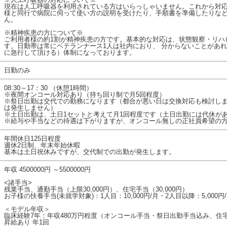
現在は人工呼吸器を利用されている方はいらっしゃいません。これから対
様と同行で病院に伺って使い方の説明を受けたり、手順書を準備したりな
ん。
※精神疾患の方について※
ご利用者様の約1割が精神疾患の方です。基本的な対応は、状態観察・リハ
す。日勤帯は常にベテランナース1人は社内におり、 分からないことがあ
に急行して頂ける）体制になっております。
日勤のみ
08:30～17：30 （休憩1時間）
※夜間オンコール対応あり（持ち回り制で月5回程度）
※祭日出勤は交代での勤務になります（都合が悪い日は交換対応も検討しま
は発生しません）
※土日出勤は、土日1セットと考えて月1回程度です（土日出勤には代休が
※給与や手当などの待遇は下がりますが、オンコール無しの正社員希望の
年間休日125日程度
週休2日制、年末年始休暇
基本は土日祝休みですが、交代制での出勤が発生します。
年収 4500000円 ～5500000円
<諸手当>
残業手当、通勤手当（上限30,000円）、住宅手当（30,000円）
お子様の扶養手当(未就学対象)：1人目：10,000円/月・2人目以降：5,000円
＜モデル年収＞
臨床経験7年：年収480万円程度（オンコール手当・祭日出勤手当込み、住
昇給あり 年1回