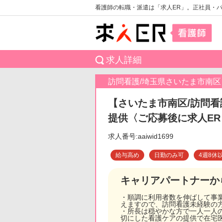
看護師の転職・派遣は「求人ER」。正社員・
求人詳細
訪問看護/埼玉県さいたま市南区
【さいたま市南区/訪問看
提供〈ご応募後に求人E
求人番号:aaiwid1699
給与高め
日勤のみ可
4週8休
キャリアパートナーか
・順調に利用者数を伸ばして事
えますので、訪問看護未経験の
・所長は穏やかな方で一人一人
切にした看護ケアの提供で在宅