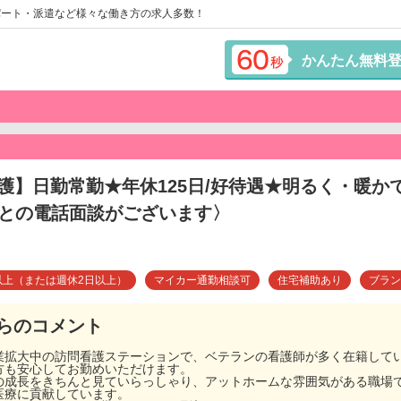
パート・派遣など様々な働き方の求人多数！
かんたん無料
護】日勤常勤★年休125日/好待遇★明るく・暖か
Rとの電話面談がございます〉
以上（または週休2日以上）
マイカー通勤相談可
住宅補助あり
ブラン
らのコメント
業拡大中の訪問看護ステーションで、ベテランの看護師が多く在籍して
方も安心してお勤めいただけます。
の成長をきちんと見ていらっしゃり、アットホームな雰囲気がある職場で
医療に貢献しています。