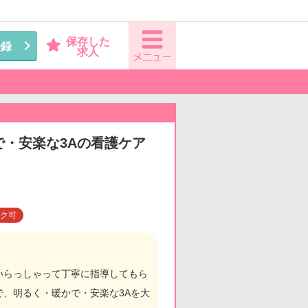
保存した
登録
求人
で・安楽な3Aの看護ケア
ク可
いらっしゃって丁寧に指導してもら
、明るく・暖かで・安楽な3Aを大