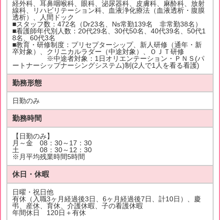
経外科、耳鼻咽喉科、眼科、泌尿器科、皮膚科、麻酔科、放射
線科、リハビリテーション科、血液浄化療法（血液透析・腹膜
透析）、人間ドック
■スタッフ数：472名（Dr23名、Ns常勤139名 非常勤38名）
■看護師年代別人数：20代29名、30代50名、40代39名、50代1
8名、60代3名
■教育・研修制度：プリセプターシップ、新人研修（通年・新
卒対象）、クリニカルラダー（中途対象）、ＯＪＴ研修
※中途者対象：1日オリエンテーション・ＰＮＳ(パ
ートナーシップナーシングシステム)制(2人で1人を看る看護)
勤務形態
日勤のみ
勤務時間
【日勤のみ】
月～金 08：30～17：30
土 08：30～12：30
※月平均残業時間5時間
休日・休暇
日曜・祝日他
有休（入職3ヶ月経過後3日、6ヶ月経過後7日、計10日）、慶
弔、産休、育休、介護休暇、子の看護休暇
年間休日 120日＋有休