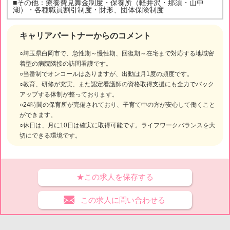
■その他：療養費見舞金制度・保養所（軽井沢・那須・山中
湖）・各種職員割引制度・財形、団体保険制度
キャリアパートナーからのコメント
○埼玉県白岡市で、急性期～慢性期、回復期～在宅まで対応する地域密
着型の病院隣接の訪問看護です。
○当番制でオンコールはありますが、出動は月1度の頻度です。
○教育、研修が充実、また認定看護師の資格取得支援にも全力でバック
アップする体制が整っております。
○24時間の保育所が完備されており、子育て中の方が安心して働くこと
ができます。
○休日は、月に10日は確実に取得可能です。ライフワークバランスを大
切にできる環境です。
★この求人を保存する
この求人に問い合わせる