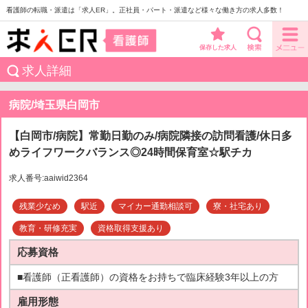
看護師の転職・派遣は「求人ER」。正社員・パート・派遣など様々な働き方の求人多数！
保存した求人
求人詳細
病院/埼玉県白岡市
【白岡市/病院】常勤日勤のみ/病院隣接の訪問看護/休日多
めライフワークバランス◎24時間保育室☆駅チカ
求人番号:aaiwid2364
残業少なめ
駅近
マイカー通勤相談可
寮・社宅あり
教育・研修充実
資格取得支援あり
応募資格
■看護師（正看護師）の資格をお持ちで臨床経験3年以上の方
雇用形態