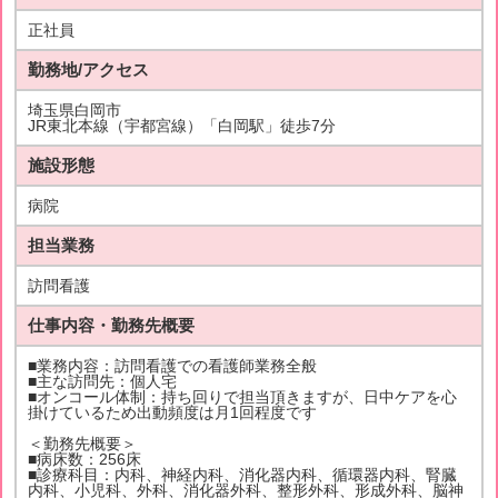
正社員
勤務地/アクセス
埼玉県白岡市
JR東北本線（宇都宮線）「白岡駅」徒歩7分
施設形態
病院
担当業務
訪問看護
仕事内容・勤務先概要
■業務内容：訪問看護での看護師業務全般
■主な訪問先：個人宅
■オンコール体制：持ち回りで担当頂きますが、日中ケアを心
掛けているため出動頻度は月1回程度です
＜勤務先概要＞
■病床数：256床
■診療科目：内科、神経内科、消化器内科、循環器内科、腎臓
内科、小児科、外科、消化器外科、整形外科、形成外科、脳神