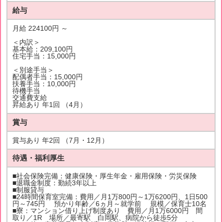
給与
月給 224100円 ～
＜内訳＞
基本給：209,100円
住宅手当：15,000円
＜別途手当＞
配偶者手当：15,000円
扶養手当：10,000円
待機手当
交通費支給
昇給あり 年1回 （4月）
賞与
賞与あり 年2回 （7月・12月）
待遇・福利厚生
■社会保険完備：健康保険・厚生年金・雇用保険・労災保険
■退職金制度：勤続3年以上
■制服貸与
■24時間保育室完備：費用／月1万800円～1万6200円、1日500
円～745円 預かり年齢／6ヵ月～就学前 規模／保育士10名
■寮：マンション借り上げ制度あり 費用／月1万6000円 間
取り／1R 場所／最寄駅 白岡駅、病院から徒歩5分