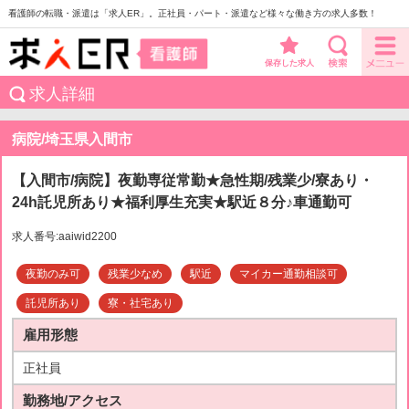
看護師の転職・派遣は「求人ER」。正社員・パート・派遣など様々な働き方の求人多数！
保存した求人
求人詳細
病院/埼玉県入間市
【入間市/病院】夜勤専従常勤★急性期/残業少/寮あり・
24h託児所あり★福利厚生充実★駅近８分♪車通勤可
求人番号:aaiwid2200
夜勤のみ可
残業少なめ
駅近
マイカー通勤相談可
託児所あり
寮・社宅あり
雇用形態
正社員
勤務地/アクセス