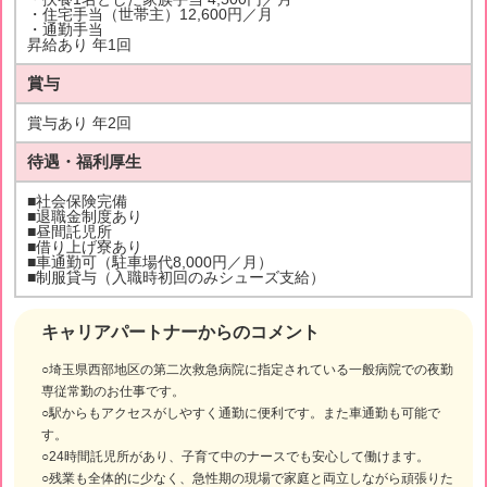
・住宅手当（世帯主）12,600円／月
・通勤手当
昇給あり 年1回
賞与
賞与あり 年2回
待遇・福利厚生
■社会保険完備
■退職金制度あり
■昼間託児所
■借り上げ寮あり
■車通勤可（駐車場代8,000円／月）
■制服貸与（入職時初回のみシューズ支給）
キャリアパートナーからのコメント
○埼玉県西部地区の第二次救急病院に指定されている一般病院での夜勤
専従常勤のお仕事です。
○駅からもアクセスがしやすく通勤に便利です。また車通勤も可能で
す。
○24時間託児所があり、子育て中のナースでも安心して働けます。
○残業も全体的に少なく、急性期の現場で家庭と両立しながら頑張りた