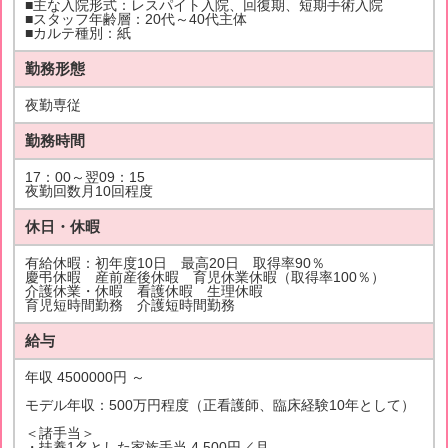
■主な入院形式：レスパイト入院、回復期、短期手術入院
■スタッフ年齢層：20代～40代主体
■カルテ種別：紙
勤務形態
夜勤専従
勤務時間
17：00～翌09：15
夜勤回数月10回程度
休日・休暇
有給休暇：初年度10日 最高20日 取得率90％
慶弔休暇 産前産後休暇 育児休業休暇（取得率100％）
介護休業・休暇 看護休暇 生理休暇
育児短時間勤務 介護短時間勤務
給与
年収 4500000円 ～
モデル年収：500万円程度（正看護師、臨床経験10年として）
＜諸手当＞
・扶養1名とした家族手当 4,500円／月