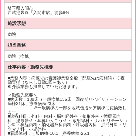
埼玉県入間市
西武池袋線「入間市駅」徒歩8分
施設形態
病院
担当業務
病院（病棟）
仕事内容・勤務先概要
■業務内容：病棟での看護師業務全般（配属先は応相談）※夜
勤専従（ならし日勤1回～あり）
※介護業務も担当していただきます。
＜勤務先概要＞
■病床数：189床（一般病棟135床、回復期リハビリテーション
病棟31床、療養病棟23床
※一般病棟の一部を地域包括ケア病棟に変換致し
ます。
■診療科目：外科・内科・脳神経外科・整形外科・循環器内
科・泌尿器科・耳鼻いんこう科・ 放射線科・リハビリテーショ
ン科・神経内科・消化器外科内科・呼吸器内科・肛門外科・リ
ウマチ科・小児外科
■看護体制：一般病棟-10:1、療養病棟-25:1