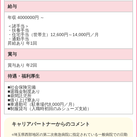
給与
年収 4000000円 ～
＜諸手当＞
・扶養手当
・住宅手当（世帯主）12,600円～14,000円／月
・通勤手当
昇給あり 年1回
賞与
賞与あり 年2回
待遇・福利厚生
■社会保険完備
■退職金制度あり
■昼間託児所
■借り上げ寮あり
■車通勤可（駐車場代8,000円／月）
■制服貸与（入職時初回のみシューズ支給）
キャリアパートナーからのコメント
○埼玉県西部地区の第二次救急病院に指定されている一般病院での日勤