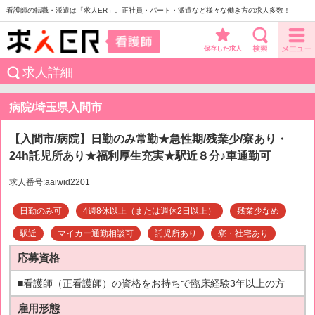
看護師の転職・派遣は「求人ER」。正社員・パート・派遣など様々な働き方の求人多数！
保存した求人
求人詳細
病院/埼玉県入間市
【入間市/病院】日勤のみ常勤★急性期/残業少/寮あり・
24h託児所あり★福利厚生充実★駅近８分♪車通勤可
求人番号:aaiwid2201
日勤のみ可
4週8休以上（または週休2日以上）
残業少なめ
駅近
マイカー通勤相談可
託児所あり
寮・社宅あり
応募資格
■看護師（正看護師）の資格をお持ちで臨床経験3年以上の方
雇用形態