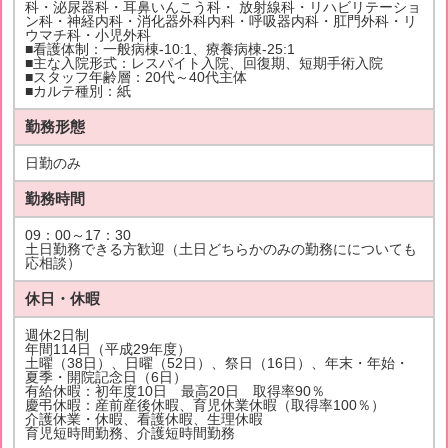
科・泌尿器科・耳鼻いんこう科・ 放射線科・リハビリテーショ
ン科・神経内科・消化器外科内科・呼吸器内科・肛門外科・リ
ウマチ科・小児外科
■看護体制：一般病棟-10:1、療養病棟-25:1
■主な入院形式：レスパイト入院、回復期、短期手術入院
■スタッフ年齢層：20代～40代主体
■カルテ種別：紙
勤務形態
日勤のみ
勤務時間
09：00～17：30
土日勤務できる方歓迎（土日どちらかのみの勤務にについても
応相談）
休日・休暇
週休2日制
年間114日（平成29年度）
土曜（38日）、日曜（52日）、祭日（16日）、年末・年始・
夏季・開院記念日（6日）
有給休暇：初年度10日 最高20日 取得率90％
慶弔休暇：産前産後休暇、育児休業休暇（取得率100％）
介護休業・休暇、看護休暇、生理休暇
育児短時間勤務、介護短時間勤務