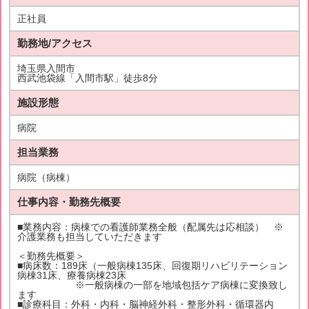
正社員
勤務地/アクセス
埼玉県入間市
西武池袋線「入間市駅」徒歩8分
施設形態
病院
担当業務
病院（病棟）
仕事内容・勤務先概要
■業務内容：病棟での看護師業務全般（配属先は応相談） ※
介護業務も担当していただきます
＜勤務先概要＞
■病床数：189床（一般病棟135床、回復期リハビリテーション
病棟31床、療養病棟23床
※一般病棟の一部を地域包括ケア病棟に変換致し
ます
■診療科目：外科・内科・脳神経外科・整形外科・循環器内