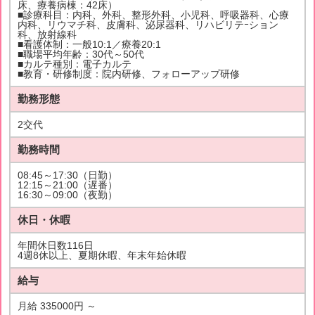
床、療養病棟：42床）
■診療科目：内科、外科、整形外科、小児科、呼吸器科、心療
内科、リウマチ科、皮膚科、泌尿器科、リハビリテｰション
科、放射線科
■看護体制：一般10:1／療養20:1
■職場平均年齢：30代～50代
■カルテ種別：電子カルテ
■教育・研修制度：院内研修、フォローアップ研修
勤務形態
2交代
勤務時間
08:45～17:30（日勤）
12:15～21:00（遅番）
16:30～09:00（夜勤）
休日・休暇
年間休日数116日
4週8休以上、夏期休暇、年末年始休暇
給与
月給 335000円 ～