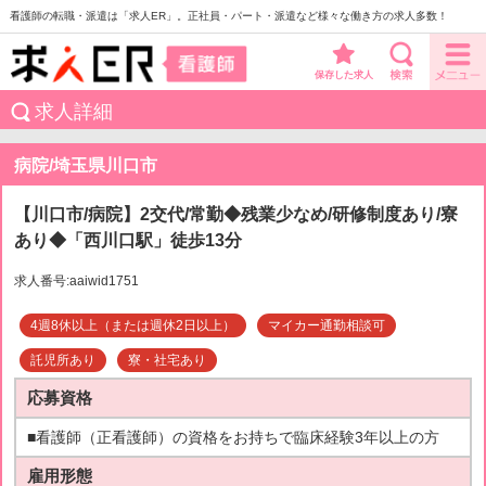
看護師の転職・派遣は「求人ER」。正社員・パート・派遣など様々な働き方の求人多数！
保存した求人
求人詳細
病院/埼玉県川口市
【川口市/病院】2交代/常勤◆残業少なめ/研修制度あり/寮
あり◆「西川口駅」徒歩13分
求人番号:aaiwid1751
4週8休以上（または週休2日以上）
マイカー通勤相談可
託児所あり
寮・社宅あり
応募資格
■看護師（正看護師）の資格をお持ちで臨床経験3年以上の方
雇用形態