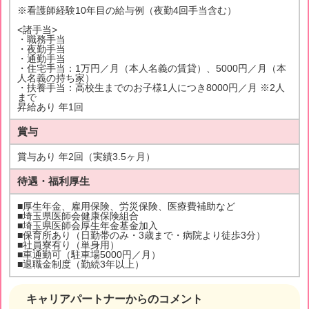
※看護師経験10年目の給与例（夜勤4回手当含む）
<諸手当>
・職務手当
・夜勤手当
・通勤手当
・住宅手当：1万円／月（本人名義の賃貸）、5000円／月（本
人名義の持ち家）
・扶養手当：高校生までのお子様1人につき8000円／月 ※2人
まで
昇給あり 年1回
賞与
賞与あり 年2回（実績3.5ヶ月）
待遇・福利厚生
■厚生年金、雇用保険、労災保険、医療費補助など
■埼玉県医師会健康保険組合
■埼玉県医師会厚生年金基金加入
■保育所あり（日勤帯のみ・3歳まで・病院より徒歩3分）
■社員寮有り（単身用）
■車通勤可（駐車場5000円／月）
■退職金制度（勤続3年以上）
キャリアパートナーからのコメント