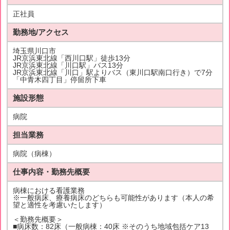
正社員
勤務地/アクセス
埼玉県川口市
JR京浜東北線「西川口駅」徒歩13分
JR京浜東北線「川口駅」バス13分
JR京浜東北線「川口」駅よりバス（東川口駅南口行き）で7分
「中青木四丁目」停留所下車
施設形態
病院
担当業務
病院（病棟）
仕事内容・勤務先概要
病棟における看護業務
※一般病床、療養病床のどちらも可能性があります（本人の希
望と適性を考慮いたします）
＜勤務先概要＞
■病床数：82床（一般病棟：40床 ※そのうち地域包括ケア13