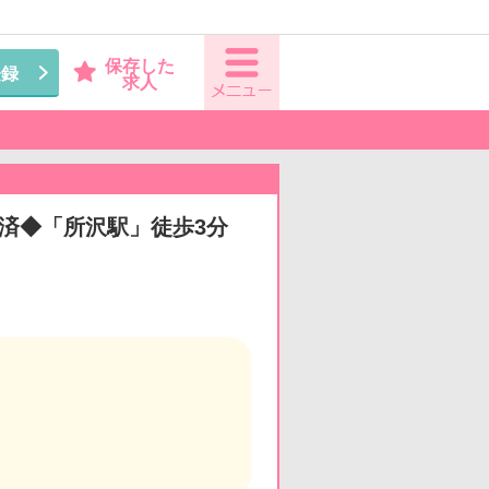
保存した
登録
求人
ル済◆「所沢駅」徒歩3分
。