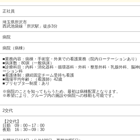
正社員
埼玉県所沢市
西武池袋線「所沢駅」徒歩3分
病院
病院（病棟）
■業務内容：病棟・手術室・外来での看護業務（院内ローテーションあり）
■病床数：80床（一般病床）
■診療科目：内科・消化器科・循環器科・外科・整形外科・乳腺外科、脳神
ーション科
■看護体制：継続固定チーム受持ち看護
■職場平均年齢：（看護師）42歳
■プリセプタ―制度：あり
※病院のことを知ってもらうため、最初は病棟配置となります。
※希望により、グループ内の施設や病院への移動も可能です。
2交代
【2交代】
日勤 09：00～17：00
夜勤 16：30～09：30