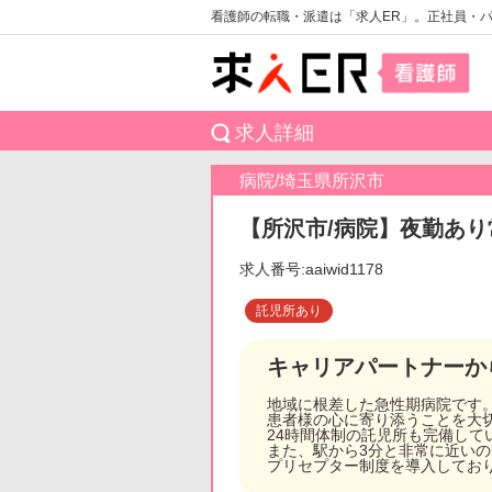
看護師の転職・派遣は「求人ER」。正社員・
求人詳細
病院/埼玉県所沢市
【所沢市/病院】夜勤あり
求人番号:aaiwid1178
託児所あり
キャリアパートナーか
地域に根差した急性期病院です
患者様の心に寄り添うことを大
24時間体制の託児所も完備し
また、駅から3分と非常に近い
プリセプター制度を導入してお