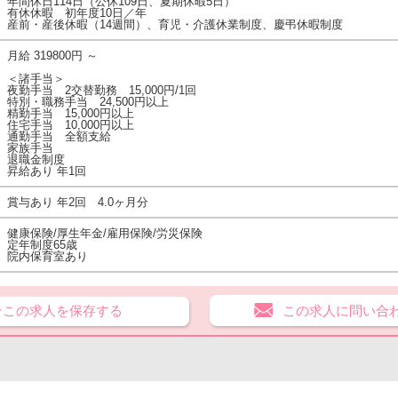
年間休日114日（公休109日、夏期休暇5日）
有休休暇 初年度10日／年
産前・産後休暇（14週間）、育児・介護休業制度、慶弔休暇制度
月給 319800円 ～
＜諸手当＞
夜勤手当 2交替勤務 15,000円/1回
特別・職務手当 24,500円以上
精勤手当 15,000円以上
住宅手当 10,000円以上
通勤手当 全額支給
家族手当
退職金制度
昇給あり 年1回
賞与あり 年2回 4.0ヶ月分
健康保険/厚生年金/雇用保険/労災保険
定年制度65歳
院内保育室あり
★この求人を保存する
この求人に問い合