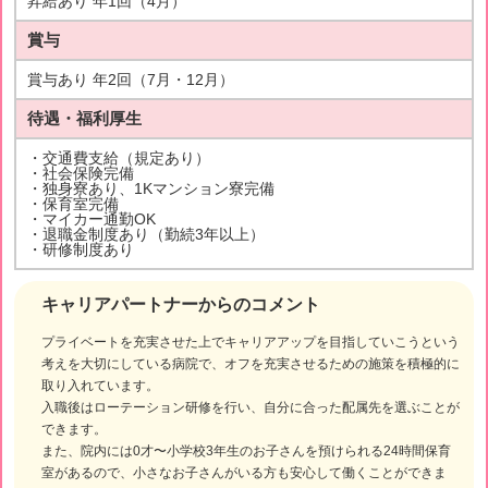
昇給あり 年1回（4月）
賞与
賞与あり 年2回（7月・12月）
待遇・福利厚生
・交通費支給（規定あり）
・社会保険完備
・独身寮あり、1Kマンション寮完備
・保育室完備
・マイカー通勤OK
・退職金制度あり（勤続3年以上）
・研修制度あり
キャリアパートナーからのコメント
プライベートを充実させた上でキャリアアップを目指していこうという
考えを大切にしている病院で、オフを充実させるための施策を積極的に
取り入れています。
入職後はローテーション研修を行い、自分に合った配属先を選ぶことが
できます。
また、院内には0才〜小学校3年生のお子さんを預けられる24時間保育
室があるので、小さなお子さんがいる方も安心して働くことができま