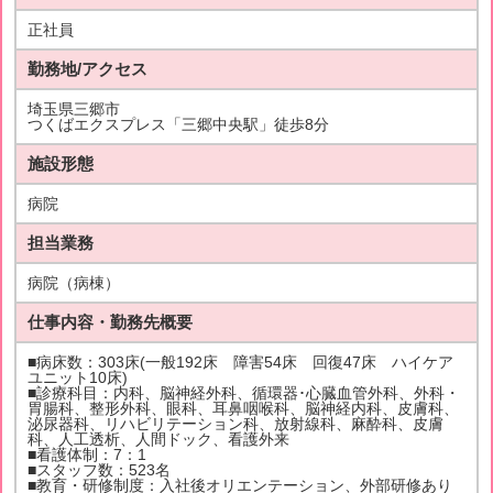
正社員
勤務地/アクセス
埼玉県三郷市
つくばエクスプレス「三郷中央駅」徒歩8分
施設形態
病院
担当業務
病院（病棟）
仕事内容・勤務先概要
■病床数：303床(一般192床 障害54床 回復47床 ハイケア
ユニット10床)
■診療科目：内科、脳神経外科、循環器･心臓血管外科、外科・
胃腸科、整形外科、眼科、耳鼻咽喉科、脳神経内科、皮膚科、
泌尿器科、リハビリテーション科、放射線科、麻酔科、皮膚
科、人工透析、人間ドック、看護外来
■看護体制：7：1
■スタッフ数：523名
■教育・研修制度：入社後オリエンテーション、外部研修あり