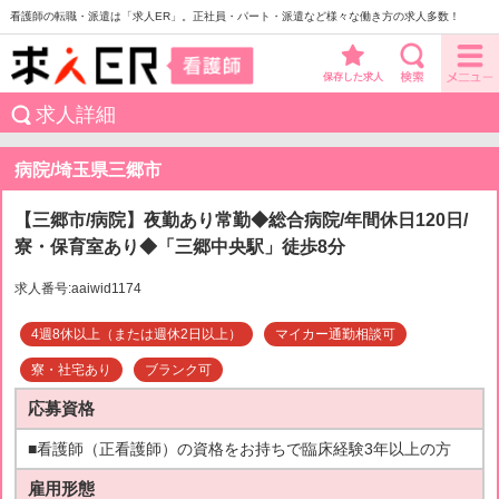
看護師の転職・派遣は「求人ER」。正社員・パート・派遣など様々な働き方の求人多数！
保存した求人
求人詳細
病院/埼玉県三郷市
【三郷市/病院】夜勤あり常勤◆総合病院/年間休日120日/
寮・保育室あり◆「三郷中央駅」徒歩8分
求人番号:aaiwid1174
4週8休以上（または週休2日以上）
マイカー通勤相談可
寮・社宅あり
ブランク可
応募資格
■看護師（正看護師）の資格をお持ちで臨床経験3年以上の方
雇用形態