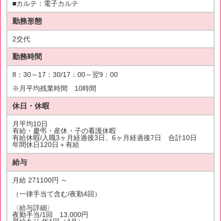
■カルテ：電子カルテ
勤務形態
2交代
勤務時間
8：30～17：30/17：00～翌9：00
※月平均残業時間 10時間
休日・休暇
月平均10日
有給・慶弔・産休・子の看護休暇
有給休暇/入職3ヶ月経過後3日、6ヶ月経過後7日 合計10日
年間休日120日＋有給
給与
月給 271100円 ～
（一律手当て含む/夜勤4回）
〈給与詳細〉
夜勤手当/1回 13,000円