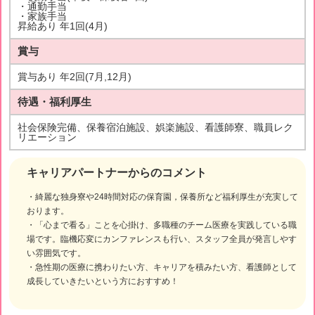
・通勤手当
・家族手当
昇給あり 年1回(4月)
賞与
賞与あり 年2回(7月,12月)
待遇・福利厚生
社会保険完備、保養宿泊施設、娯楽施設、看護師寮、職員レク
リエーション
キャリアパートナーからのコメント
・綺麗な独身寮や24時間対応の保育園，保養所など福利厚生が充実して
おります。
・「心まで看る」ことを心掛け、多職種のチーム医療を実践している職
場です。臨機応変にカンファレンスも行い、スタッフ全員が発言しやす
い雰囲気です。
・急性期の医療に携わりたい方、キャリアを積みたい方、看護師として
成長していきたいという方におすすめ！