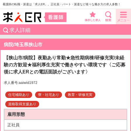
看護師の転職・派遣は「求人ER」。正社員・パート・派遣など様々な働き方の求人多数！
保存した求人
求人詳細
病院/埼玉県狭山市
【狭山市/病院】夜勤あり常勤★急性期病棟/研修充実/未経
験の方歓迎★福利厚生充実で働きやすい環境です〈ご応募
後に求人ERとの電話面談がございます〉
求人番号:aaiwid1972
住宅補助あり
寮・社宅あり
教育・研修充実
資格取得支援あり
雇用形態
正社員