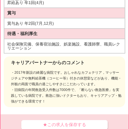
昇給あり 年1回(4月)
賞与
賞与あり 年2回(7月,12月)
待遇・福利厚生
社会保険完備、保養宿泊施設、娯楽施設、看護師寮、職員レク
リエーション
キャリアパートナーからのコメント
・2017年新設の綺麗な病院です。おしゃれなカフェテリア，マッサー
ジチェアや無料給茶機（コーヒー等）付きの休憩室などがあり、機能・
外観の両面で職員の過ごしやすさにこだわっています。
・旧病院の年間救急受入件数は7000件で、「断らない救急医療」を実
践している病院です。救急に強いドクターもおり、キャリアアップ・勉
強ができる環境です！
★この求人を保存する