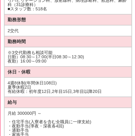
リハビリテーション科、放射線科、病理診断科、救急科、麻酔
科（31診療科）
■スタッフ数：518名
勤務形態
2交代
勤務時間
※3交代勤務も相談可能
日勤）08:30～17:00(半日08:30～12:30)
夜勤）16:00～09:00
休日・休暇
4週8休制(年間休日108日)
夏季休暇2日
有給休暇：初年度12日,2年目15日,3年目以降20日
給与
月給 300000円 ～
・住宅手当(入寮者を含む全職員に一律支給)
・夜勤手当(準夜・深夜各4回)
・通勤手当
・家族手当