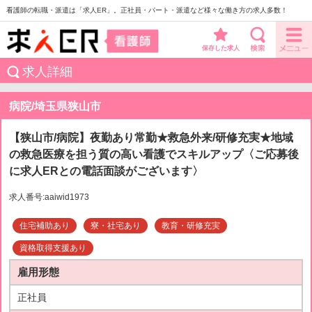
看護師の転職・派遣は「求人ER」。正社員・パート・派遣など様々な働き方の求人多数！
保存した求人
求人詳細
病院/埼玉県狭山市
【狭山市/病院】夜勤あり常勤★救急外来/研修充実★地域
の救急医療を担う質の高い看護でスキルアップ〈ご応募後
に求人ERとの電話面談がございます〉
求人番号:aaiwid1973
住宅補助あり
寮・社宅あり
教育・研修充実
資格取得支援あり
雇用形態
正社員