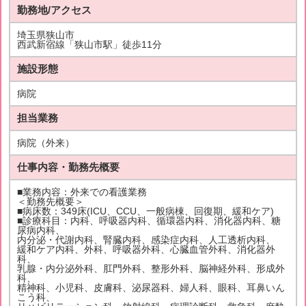
勤務地/アクセス
埼玉県狭山市
西武新宿線「狭山市駅」徒歩11分
施設形態
病院
担当業務
病院（外来）
仕事内容・勤務先概要
■業務内容：外来での看護業務
＜勤務先概要＞
■病床数：349床(ICU、CCU、一般病棟、回復期、緩和ケア)
■診療科目：内科、呼吸器内科、循環器内科、消化器内科、糖
尿病内科、
内分泌・代謝内科、腎臓内科、感染症内科、人工透析内科、
緩和ケア内科、外科、呼吸器外科、心臓血管外科、消化器外
科、
乳腺・内分泌外科、肛門外科、整形外科、脳神経外科、形成外
科、
精神科、小児科、皮膚科、泌尿器科、婦人科、眼科、耳鼻いん
こう科、