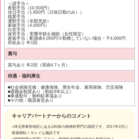
＜諸手当＞
夜勤手当（10,500円）
休日手当（1,850円（日祝日勤のみ））
残業手当
通勤手当（全額支給）
家族手当（4,000円）
白衣手当
保育手当：実費半額を補助（女性限定）
家族手当：配偶者4,000円※勤務していない場合・子4,000円
昇給あり 年1回
賞与
賞与あり 年2回（実績4.7ヶ月）
待遇・福利厚生
■社会保険完備：健康保険、厚生年金、雇用保険、労災保険
■退職金制度あり（勤続3年以上）
■車通勤可：無料駐車場あり
■その他：職員食堂あり
キャリアパートナーからのコメント
○埼玉県東部地区にある180床の精神科専門の病院です。2017年3月に
新築移転！キレイな施設です