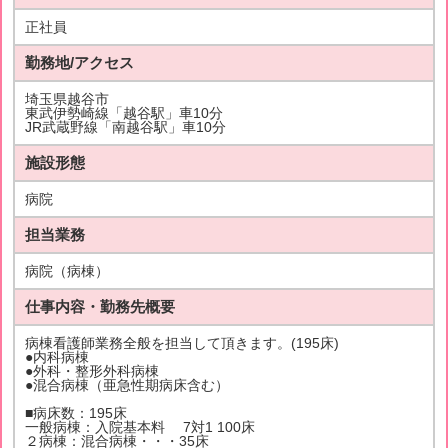
正社員
勤務地/アクセス
埼玉県越谷市
東武伊勢崎線「越谷駅」車10分
JR武蔵野線「南越谷駅」車10分
施設形態
病院
担当業務
病院（病棟）
仕事内容・勤務先概要
病棟看護師業務全般を担当して頂きます。(195床)
●内科病棟
●外科・整形外科病棟
●混合病棟（亜急性期病床含む）
■病床数：195床
一般病棟：入院基本料 7対1 100床
２病棟：混合病棟・・・35床