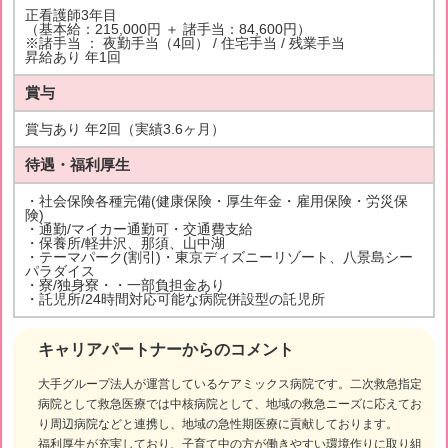
正看護師3年目
（基本給：215,000円 ＋ 諸手当：84,600円）
※諸手当 ： 夜勤手当（4回） / 住宅手当 / 残業手当
昇給あり 年1回
賞与
賞与あり 年2回（実績3.6ヶ月）
待遇・福利厚生
・社会保険各種完備(健康保険・厚生年金・雇用保険・労災保
険)
・通勤/マイカー通勤可・交通費支給
・保養所/軽井沢、那須、山中湖
・テーマパーク(割引)・東京ディズニーリゾート、八景島シー
パラダイス
・寮/独身寮・・一部負担金あり
・託児所/24時間対応可能な病院併設型の託児所
キャリアパートナーからのコメント
大手グループ法人が運営しているケアミックス病院です。二次救急指定
病院として救急医療では中核病院として、地域の救急ニーズに応えてお
り周辺病院などと連携し、地域の急性期医療に貢献しております。
福利厚生が充実しており、子育て中の方が働きやすい環境作りに取り組