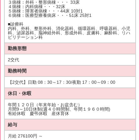
３病棟：外科・整形病棟・・・ 33床
４病棟：内科病棟・・・32床
５病棟：障害者病棟・・・44床 10対1
６病棟：医療型療養病床・・・51床 25対1
■診療科
内科、外科、整形外科、消化器科、循環器科、呼吸器科、小児
科、泌尿器科、脳神経外科、形成外科、皮膚科、麻酔科、リハ
ビリテーション科
勤務形態
2交代
勤務時間
【2交代】日勤 08：30～17：30/夜勤 17：00～09：00
休日・休暇
年間１２０日（年末年始・お盆含む）
月間9～10日休制(週４０時間制、年間１９６０時間)
有給休暇 慶弔休暇 産休育休
給与
月給 276100円 ～