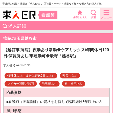
看護師の転職・派遣は「求人ER」。正社員・パート・派遣など様々な働き方の求人多数！
保存した求人
求人詳細
病院/埼玉県越谷市
【越谷市/病院】夜勤あり常勤◆ケアミックス/年間休日120
日/保育所あし/車通勤可◆最寄「越谷駅」
求人番号:aaiwid1345
4週8休以上（または週休2日以上）
残業少なめ
マイカー通勤相談可
託児所あり
寮・社宅あり
応募資格
■看護師（正看護師）の資格をお持ちで臨床経験3年以上の方
雇用形態