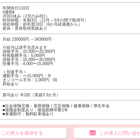
年間休日110日
4週8休
月9日休み（2月のみ8日）
特別休暇：冬期3日（12月～3月の間で取得可）
有給休暇：初年度10日（6か月経過後から）
産休・育休取得実績あり
月給 235000円 ～343000円
※給与は諸手当含みます
資格手当：10,000〜20,000円
特殊勤務手当：5,000円
資格手当：10,000〜20,000円
扶養手当：4,000〜15,000円
＜別途手当＞
通勤手当：〜15,000円╱月
オンコール手当：1,000円╱回
昇給あり
賞与あり 年2回（実績3.3か月）
■社会保険完備：雇用保険 / 労災保険 / 健康保険 / 厚生年金
■退職金制度あり：最低勤務年数1年
■車通勤可：無料駐車場あり
★この求人を保存する
この求人に問い合