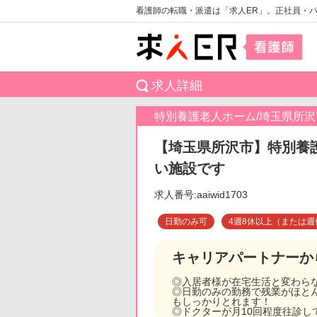
看護師の転職・派遣は「求人ER」。正社員・
求人詳細
特別養護老人ホーム/埼玉県所沢
【埼玉県所沢市】特別養
い施設です
求人番号:aaiwid1703
日勤のみ可
4週8休以上（または週
キャリアパートナーか
◎入居者様が在宅生活と変わら
◎日勤のみの勤務で残業がほとん
もしっかりとれます！
◎ドクターが月10回程度往診