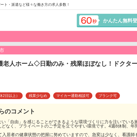
パート・派遣など様々な働き方の求人多数！
かんたん無料
市
護老人ホーム◇日勤のみ・残業ほぼなし！ドクタ
休2日以上）
残業少なめ
マイカー通勤相談可
ブランク可
らのコメント
ない「自由」を感じることができるような環境づくりに力を注いでいる
どなく、プライベートのご予定を立てやすい環境です。4週8休制、年間
して入居者の健康状態の把握に努めていますので、急変は少なく、看護師