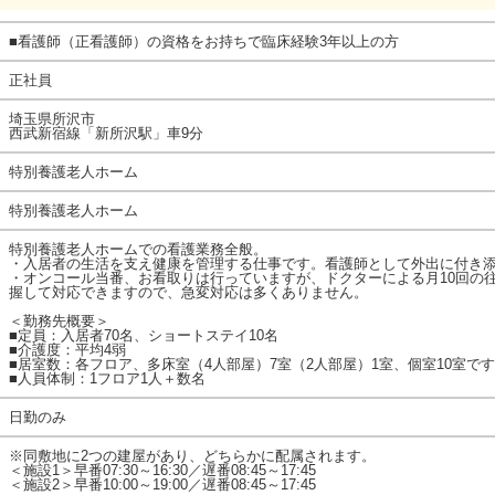
■看護師（正看護師）の資格をお持ちで臨床経験3年以上の方
正社員
埼玉県所沢市
西武新宿線「新所沢駅」車9分
特別養護老人ホーム
特別養護老人ホーム
特別養護老人ホームでの看護業務全般。
・入居者の生活を支え健康を管理する仕事です。看護師として外出に付き
・オンコール当番、お看取りは行っていますが、ドクターによる月10回の
握して対応できますので、急変対応は多くありません。
＜勤務先概要＞
■定員：入居者70名、ショートステイ10名
■介護度：平均4弱
■居室数：各フロア、多床室（4人部屋）7室（2人部屋）1室、個室10室です
■人員体制：1フロア1人＋数名
日勤のみ
※同敷地に2つの建屋があり、どちらかに配属されます。
＜施設1＞早番07:30～16:30／遅番08:45～17:45
＜施設2＞早番10:00～19:00／遅番08:45～17:45