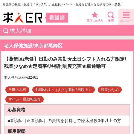
看護師の転職・派遣は「求人ER」。正社員・パート・派遣など様々な働き方の求人多数！
保存した求人
求人詳細
老人保健施設/東京都葛飾区
【葛飾区/老健】日勤のみ常勤★土日シフト入れる方限定/
残業少なめ★定着率◎/福利制度充実★車通勤可
求人番号:aaiwid2461
日勤のみ可
4週8休以上（または週休2日以上）
残業少なめ
マイカー通勤相談可
応募資格
■看護師（正看護師）の資格をお持ちで臨床経験3年以上の方
雇用形態