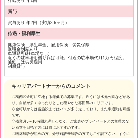
昇給あり 年1回
賞与
賞与あり 年2回（実績3.5ヶ月）
待遇・福利厚生
健康保険、厚生年金、雇用保険、労災保険
退職金制度あり
車通勤可(駐車場なし)
近くの駐車場を借りれば可能。付近の駐車場代月1万円程度。
通勤には労災適用
制服貸与
キャリアパートナーからのコメント
◇葛飾区金町に立地する老健での募集です。近くには水元公園などがあ
り、自然が多くゆったりとした穏やかな雰囲気のエリアです。
◇金町駅からは当施設まではバスが多く走っており、また車通勤も可能
です。
◇残業月5～10時間未満と少なく、ご家庭やプライベートとの無理のな
い両立を目指す方には特におすすめです。
◇臨床経験が短めの方、介護施設未経験の方でもご相談下さい。すぐに