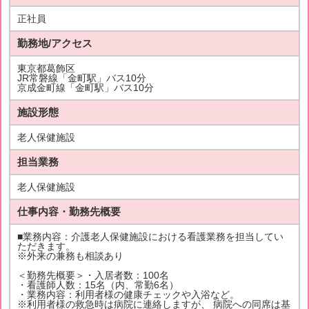
正社員
勤務地/アクセス
東京都葛飾区
JR常磐線「金町駅」バス10分
京成金町線「金町駅」バス10分
施設形態
老人保健施設
担当業務
老人保健施設
仕事内容・勤務先概要
■業務内容：介護老人保健施設における看護業務を担当してい
ただきます。
※外来の兼務も相談あり
＜勤務先概要＞・入居者数：100名
・看護師人数：15名（内、常勤6名）
・業務内容：利用者様の健康チェックや入浴など。
※利用者様の救急時は病院に連絡しますが、 病院への同席は基