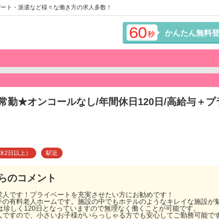
パート・派遣など様々な働き方の求人多数！
かんたん無料
常勤★オンコールなし/年間休日120日/高給与＋
休2日以上）
駅近
らのコメント
求人です！プライベートを充実させたい方にお勧めです！
手の有料老人ホームです。施設の中でもホテルのようなキレイな施設が
は珍しく120日となっていますので無理なく働くことが可能です。
人ですので、小さいお子様がいらっしゃる方でも安心してご勤務可能で