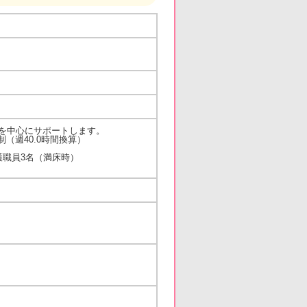
を中心にサポートします。
（週40.0時間換算）
職員3名（満床時）