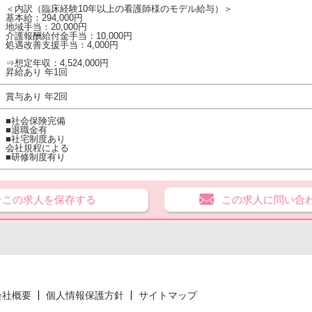
＜内訳（臨床経験10年以上の看護師様のモデル給与）＞
基本給：294,000円
地域手当：20,000円
介護報酬給付金手当：10,000円
処遇改善支援手当：4,000円
⇒想定年収：4,524,000円
昇給あり 年1回
賞与あり 年2回
■社会保険完備
■退職金有
■社宅制度あり
会社規程による
■研修制度有り
★この求人を保存する
この求人に問い合
会社概要
個人情報保護方針
サイトマップ