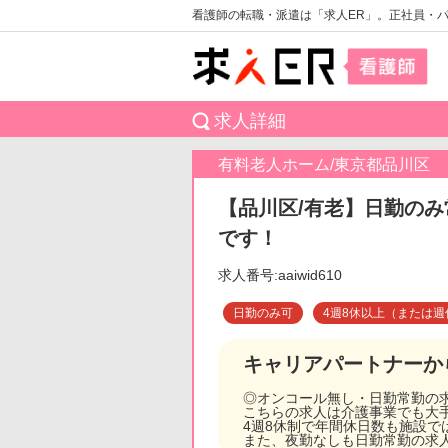
看護師の転職・派遣は「求人ER」。正社員・
求人詳細
有料老人ホーム/東京都品川区
【品川区/有老】日勤のみ
です！
求人番号:aaiwid610
日勤のみ可
4週8休以上（または週
キャリアパートナーか
◎オンコール無し・日勤常勤の
こちらの求人は介護事業でも大
4週8休制で年間休日数も施設で
また、夜勤なしも日勤常勤の求