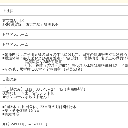
正社員
東京都品川区
JR横須賀線「西大井駅」徒歩10分
有料老人ホーム
有料老人ホーム
■業務内容：ご利用者様の日々の生活に関して、日常の健康管理や緊急対応
■看護体制：要支援および要介護者2.5名に対し、常勤換算1名以上の職員体制
看護職員を24時間配置
なお、夜間（22時－翌6時）最少時の体制は看護職員1名、介護
■その他：居室数…60室／全室個室 （定員60名）
日勤のみ
【日勤のみ】日勤 08：45～17：45（実働8時間）
夜勤なし ※土日含むシフト制
★オンコールはありません！
■4週8休（月9日公休、28日迄の月は8日公休）
■夏・冬季休暇（各3日）
■有給休暇
月給 294000円 ～328000円