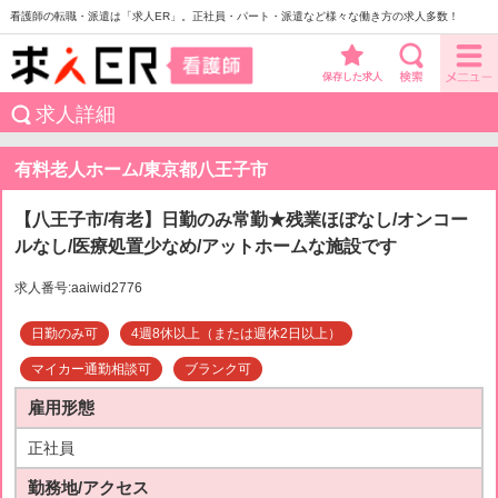
看護師の転職・派遣は「求人ER」。正社員・パート・派遣など様々な働き方の求人多数！
保存した求人
求人詳細
有料老人ホーム/東京都八王子市
【八王子市/有老】日勤のみ常勤★残業ほぼなし/オンコー
ルなし/医療処置少なめ/アットホームな施設です
求人番号:aaiwid2776
日勤のみ可
4週8休以上（または週休2日以上）
マイカー通勤相談可
ブランク可
雇用形態
正社員
勤務地/アクセス