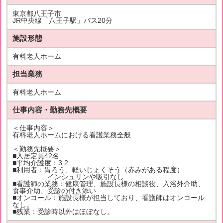
東京都八王子市
JR中央線「八王子駅」バス20分
施設形態
有料老人ホーム
担当業務
有料老人ホーム
仕事内容・勤務先概要
＜仕事内容＞
有料老人ホームにおける看護業務全般
＜勤務先概要＞
■入居定員42名
■平均介護度：3.2
■利用者：胃ろう、軽いじょくそう（赤みがある程度）
インシュリンや吸引なし
■看護師の業務：健康管理、施設長様の相談役、入浴外介助、
食事介助、受診の付き添い
■オンコール：施設長様が担当しており、看護師はオンコール
なし。
■残業：受診時以外はほぼなし。