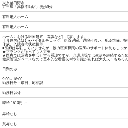
東京都日野市
京王線「高幡不動駅」徒歩9分
有料老人ホーム
有料老人ホーム
ホームにおける医療処置、看護などに従事します。
【具体的には】■バイタルチェック、処置巡回、通院付添い、配薬準備、投
作成、入院者病状把握等
■医師は常駐していませんが、協力医療機関の医師のサポート体制もしっか
★ブランクがあっても大丈夫
★医療では治療を中心とする看護ですが、介護現場では生活を継続するた
健康管理がベースなので基本的な看護技術や知識があれば大丈夫！もちろ
日勤のみ
9:00～18:00
勤務日数・曜日、応相談
勤務日以外
時給 1510円 ～
昇給なし
賞与なし