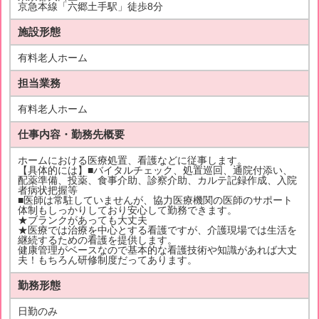
京急本線「六郷土手駅」徒歩8分
施設形態
有料老人ホーム
担当業務
有料老人ホーム
仕事内容・勤務先概要
ホームにおける医療処置、看護などに従事します。
【具体的には】■バイタルチェック、処置巡回、通院付添い、
配薬準備、投薬、食事介助、診察介助、カルテ記録作成、入院
者病状把握等
■医師は常駐していませんが、協力医療機関の医師のサポート
体制もしっかりしており安心して勤務できます。
★ブランクがあっても大丈夫
★医療では治療を中心とする看護ですが、介護現場では生活を
継続するための看護を提供します。
健康管理がベースなので基本的な看護技術や知識があれば大丈
夫！もちろん研修制度だってあります。
勤務形態
日勤のみ