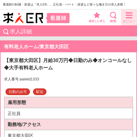
看護師の転職・派遣は「求人ER」。正社員・パート・派遣など様々な働き方の求人多数！
保存した求人
求人詳細
有料老人ホーム/東京都大田区
【東京都大田区】月給30万円◆日勤のみ◆オンコールなし
◆大手有料老人ホーム
求人番号:aaiwid1333
日勤のみ可
駅近
雇用形態
正社員
勤務地/アクセス
東京都大田区