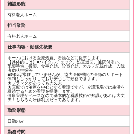
施設形態
有料老人ホーム
担当業務
有料老人ホーム
仕事内容・勤務先概要
ホームにおける医療処置、看護などに従事します。
【具体的には】■バイタルチェック、処置巡回、通院付添い、
配薬準備、投薬、食事介助、診察介助、カルテ記録作成、入院
者病状把握等
■医師は常駐していませんが、協力医療機関の医師のサポート
体制もしっかりしており安心して勤務できます。
★ブランクがあっても大丈夫
★医療では治療を中心とする看護ですが、介護現場では生活を
継続するための看護を提供します。
健康管理がベースなので基本的な看護技術や知識があれば大丈
夫！もちろん研修制度だってあります。
勤務形態
日勤のみ
勤務時間