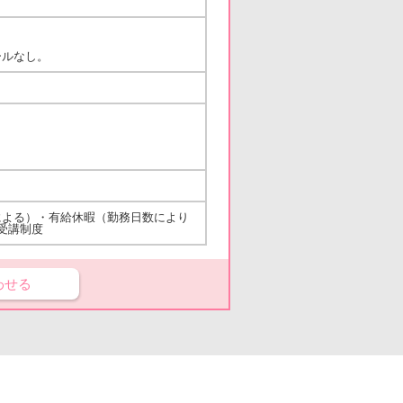
ールなし。
による）・有給休暇（勤務日数により
引受講制度
わせる