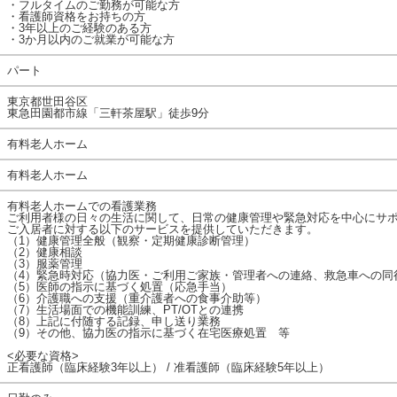
・フルタイムのご勤務が可能な方
・看護師資格をお持ちの方
・3年以上のご経験のある方
・3か月以内のご就業が可能な方
パート
東京都世田谷区
東急田園都市線「三軒茶屋駅」徒歩9分
有料老人ホーム
有料老人ホーム
有料老人ホームでの看護業務
ご利用者様の日々の生活に関して、日常の健康管理や緊急対応を中心にサ
ご入居者に対する以下のサービスを提供していただきます。
（1）健康管理全般（観察・定期健康診断管理）
（2）健康相談
（3）服薬管理
（4）緊急時対応（協力医・ご利用ご家族・管理者への連絡、救急車への同
（5）医師の指示に基づく処置（応急手当）
（6）介護職への支援（重介護者への食事介助等）
（7）生活場面での機能訓練、PT/OTとの連携
（8）上記に付随する記録、申し送り業務
（9）その他、協力医の指示に基づく在宅医療処置 等
<必要な資格>
正看護師（臨床経験3年以上） / 准看護師（臨床経験5年以上）