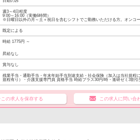
日勤のみ
週3～4日程度
9:00～16:00（実働6時間）
※日曜日以外の月～土＋祝日を含むシフトでご勤務いただける方。オンコ
既定による
時給 1775円 ～
昇給なし
賞与なし
残業手当・通勤手当・年末年始手当別途支給・社会保険（加入は当社規程
規程有り）・介護支援専門員 資格手当 時給プラス30円/時・進研ゼミ3割
★この求人を保存する
この求人に問い合