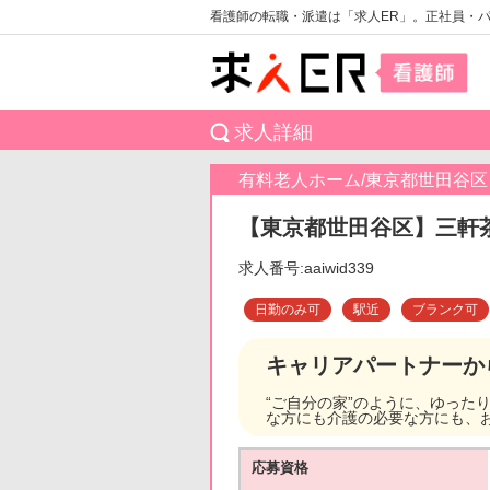
看護師の転職・派遣は「求人ER」。正社員・
求人詳細
有料老人ホーム/東京都世田谷区
【東京都世田谷区】三軒茶
求人番号:aaiwid339
日勤のみ可
駅近
ブランク可
キャリアパートナーか
“ご自分の家”のように、ゆっ
な方にも介護の必要な方にも、
応募資格