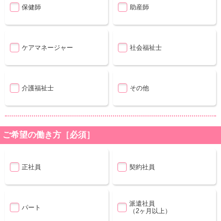
保健師
助産師
ケアマネージャー
社会福祉士
介護福祉士
その他
ご希望の働き方［必須］
正社員
契約社員
派遣社員
パート
（2ヶ月以上）