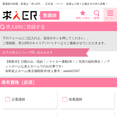
看護師の転職・派遣は「求人ER」。正社員・パート・派遣など様々な働き方の求人多数！
保存した求人
求人ERに登録する
下のフォームにご記入の上、送信ボタンを押してください。。
ご登録後、求人ERのキャリアパートナーよりご連絡させていただきます。
以下の求人について問い合わせます
【昭島市】日勤のみ╱高給！／マイカー通勤OK！／充実の福利厚生！／ア
ットホームな老人ホームでのお仕事です♪
有料老人ホーム/東京都昭島市/求人番号：aaiwid1567
保有資格［必須］
正看護師
准看護師