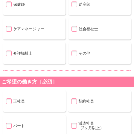
保健師
助産師
ケアマネージャー
社会福祉士
介護福祉士
その他
ご希望の働き方［必須］
正社員
契約社員
派遣社員
パート
（2ヶ月以上）