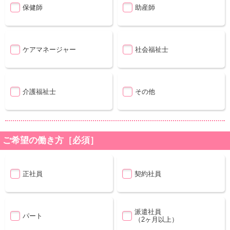
保健師
助産師
ケアマネージャー
社会福祉士
介護福祉士
その他
ご希望の働き方［必須］
正社員
契約社員
派遣社員
パート
（2ヶ月以上）