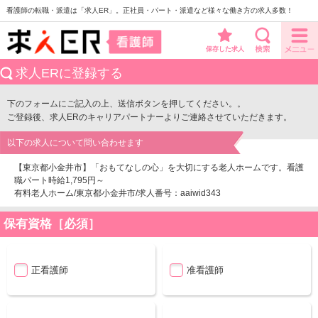
看護師の転職・派遣は「求人ER」。正社員・パート・派遣など様々な働き方の求人多数！
保存した求人
求人ERに登録する
下のフォームにご記入の上、送信ボタンを押してください。。
ご登録後、求人ERのキャリアパートナーよりご連絡させていただきます。
以下の求人について問い合わせます
【東京都小金井市】「おもてなしの心」を大切にする老人ホームです。看護
職パート時給1,795円～
有料老人ホーム/東京都小金井市/求人番号：aaiwid343
保有資格［必須］
正看護師
准看護師