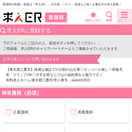
看護師の転職・派遣は「求人ER」。正社員・パート・派遣など様々な働き方の求人多数！
保存した求人
求人ERに登録する
下のフォームにご記入の上、送信ボタンを押してください。。
ご登録後、求人ERのキャリアパートナーよりご連絡させていただきます。
以下の求人について問い合わせます
【東京都三鷹市】綺麗な施設での日勤のお仕事◇オンコール無し◇研修充
実・ブランクOK◇大手企業ならではの福利厚生も魅力です！
有料老人ホーム/東京都三鷹市/求人番号：aaiwid1803
保有資格［必須］
正看護師
准看護師