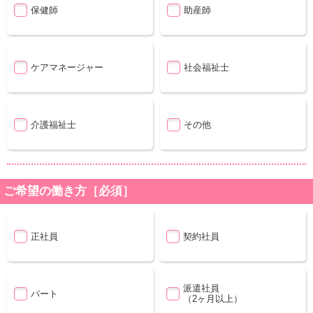
保健師
助産師
ケアマネージャー
社会福祉士
介護福祉士
その他
ご希望の働き方［必須］
正社員
契約社員
派遣社員
パート
（2ヶ月以上）