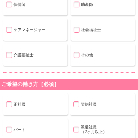
保健師
助産師
ケアマネージャー
社会福祉士
介護福祉士
その他
ご希望の働き方［必須］
正社員
契約社員
派遣社員
パート
（2ヶ月以上）