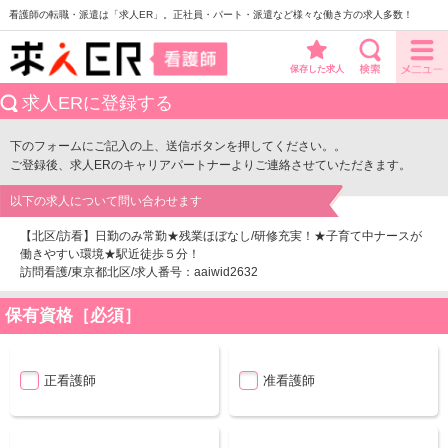
看護師の転職・派遣は「求人ER」。正社員・パート・派遣など様々な働き方の求人多数！
保存した求人
求人ERに登録する
下のフォームにご記入の上、送信ボタンを押してください。。
ご登録後、求人ERのキャリアパートナーよりご連絡させていただきます。
以下の求人について問い合わせます
【北区/訪看】日勤のみ常勤★残業ほぼなし/研修充実！★子育て中ナースが
働きやすい環境★駅近徒歩５分！
訪問看護/東京都北区/求人番号：aaiwid2632
保有資格［必須］
正看護師
准看護師