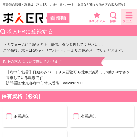
看護師の転職・派遣は「求人ER」。正社員・パート・派遣など様々な働き方の求人多数！
保存した求人
求人ERに登録する
下のフォームにご記入の上、送信ボタンを押してください。。
ご登録後、求人ERのキャリアパートナーよりご連絡させていただきます。
以下の求人について問い合わせます
【府中市/訪看】日勤のみパート★未経験可★/北欧式緩和ケア/働きやすさを
追求している職場です
訪問看護/東京都府中市/求人番号：aaiwid2700
保有資格［必須］
正看護師
准看護師