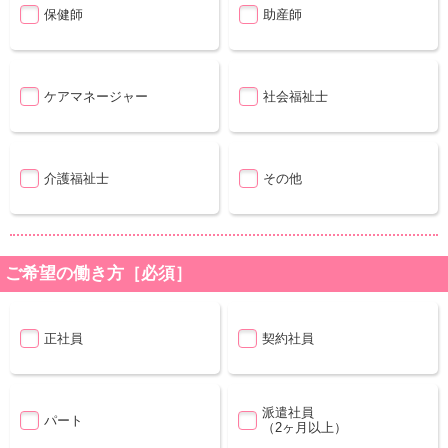
保健師
助産師
ケアマネージャー
社会福祉士
介護福祉士
その他
ご希望の働き方［必須］
正社員
契約社員
派遣社員
パート
（2ヶ月以上）