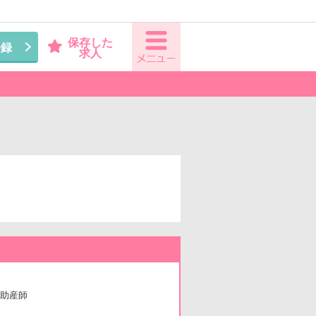
保存した
登録
求人
助産師