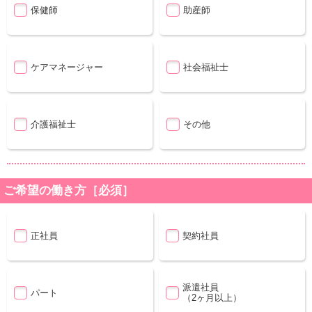
保健師
助産師
ケアマネージャー
社会福祉士
介護福祉士
その他
ご希望の働き方［必須］
正社員
契約社員
派遣社員
パート
（2ヶ月以上）