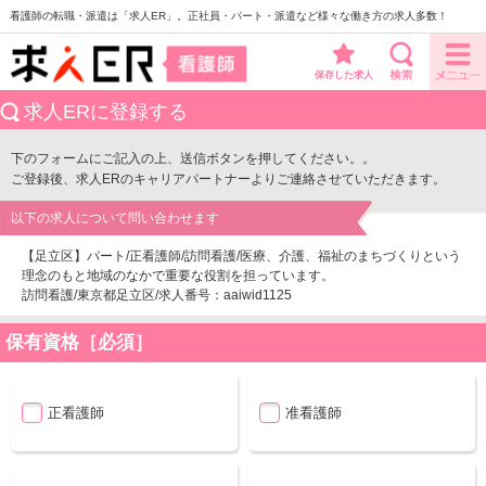
看護師の転職・派遣は「求人ER」。正社員・パート・派遣など様々な働き方の求人多数！
保存した求人
求人ERに登録する
下のフォームにご記入の上、送信ボタンを押してください。。
ご登録後、求人ERのキャリアパートナーよりご連絡させていただきます。
以下の求人について問い合わせます
【足立区】パート/正看護師/訪問看護/医療、介護、福祉のまちづくりという
理念のもと地域のなかで重要な役割を担っています。
訪問看護/東京都足立区/求人番号：aaiwid1125
保有資格［必須］
正看護師
准看護師