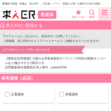
看護師の転職・派遣は「求人ER」。正社員・パート・派遣など様々な働き方の求人多数！
保存した求人
求人ERに登録する
下のフォームにご記入の上、送信ボタンを押してください。。
ご登録後、求人ERのキャリアパートナーよりご連絡させていただきます。
以下の求人について問い合わせます
【豊島区/訪問看護】日勤のみ常勤★新規オープン/～17時迄の勤務/オンコー
ルあり/働きやすさ◎駅近５分
訪問看護/東京都豊島区/求人番号：aaiwid2556
保有資格［必須］
正看護師
准看護師