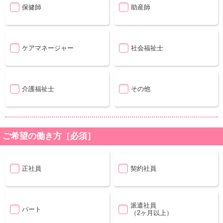
保健師
助産師
ケアマネージャー
社会福祉士
介護福祉士
その他
ご希望の働き方［必須］
正社員
契約社員
派遣社員
パート
（2ヶ月以上）