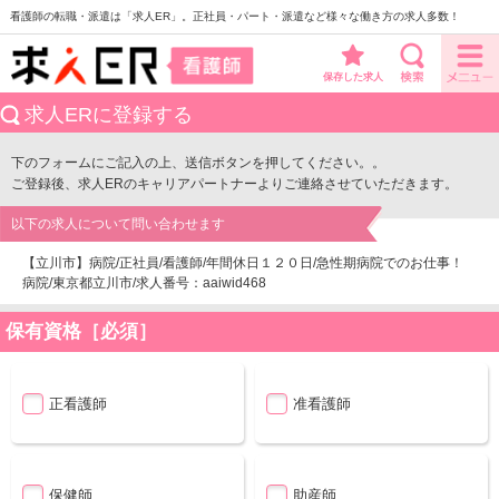
看護師の転職・派遣は「求人ER」。正社員・パート・派遣など様々な働き方の求人多数！
保存した求人
求人ERに登録する
下のフォームにご記入の上、送信ボタンを押してください。。
ご登録後、求人ERのキャリアパートナーよりご連絡させていただきます。
以下の求人について問い合わせます
【立川市】病院/正社員/看護師/年間休日１２０日/急性期病院でのお仕事！
病院/東京都立川市/求人番号：aaiwid468
保有資格［必須］
正看護師
准看護師
保健師
助産師