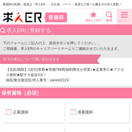
看護師の転職・派遣は「求人ER」。正社員・パート・派遣など様々な働き方の求人多数！
保存した求人
求人ERに登録する
下のフォームにご記入の上、送信ボタンを押してください。。
ご登録後、求人ERのキャリアパートナーよりご連絡させていただきます。
以下の求人について問い合わせます
【北区/病院】2交代/常勤★実働7時間/福利厚生が充実♪★定着率◎★アクセ
ス便利★駅チカ徒歩3分！
病院/東京都北区/求人番号：aaiwid2119
保有資格［必須］
正看護師
准看護師