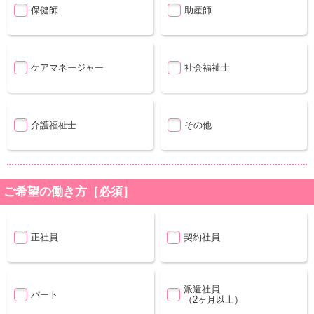
保健師
助産師
ケアマネージャー
社会福祉士
介護福祉士
その他
ご希望の働き方［必須］
正社員
契約社員
派遣社員
パート
（2ヶ月以上）