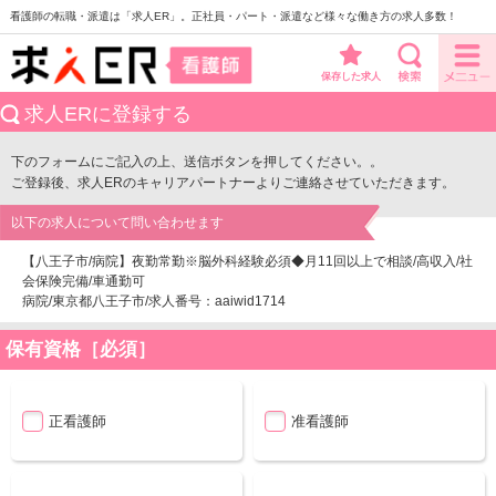
看護師の転職・派遣は「求人ER」。正社員・パート・派遣など様々な働き方の求人多数！
保存した求人
求人ERに登録する
下のフォームにご記入の上、送信ボタンを押してください。。
ご登録後、求人ERのキャリアパートナーよりご連絡させていただきます。
以下の求人について問い合わせます
【八王子市/病院】夜勤常勤※脳外科経験必須◆月11回以上で相談/高収入/社
会保険完備/車通勤可
病院/東京都八王子市/求人番号：aaiwid1714
保有資格［必須］
正看護師
准看護師