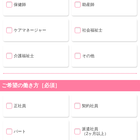
保健師
助産師
ケアマネージャー
社会福祉士
介護福祉士
その他
ご希望の働き方［必須］
正社員
契約社員
派遣社員
パート
（2ヶ月以上）