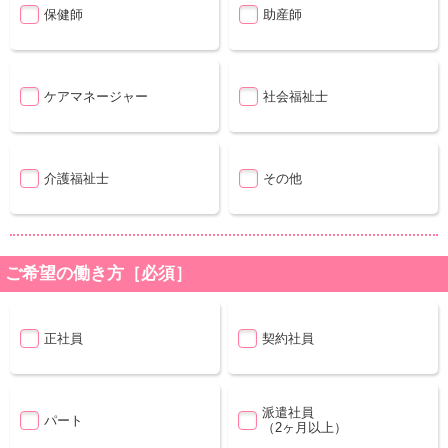
保健師
助産師
ケアマネージャー
社会福祉士
介護福祉士
その他
ご希望の働き方［必須］
正社員
契約社員
派遣社員
パート
（2ヶ月以上）