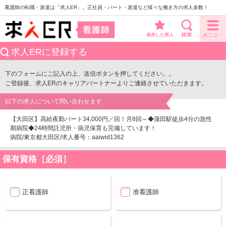
看護師の転職・派遣は「求人ER」。正社員・パート・派遣など様々な働き方の求人多数！
保存した求人
求人ERに登録する
下のフォームにご記入の上、送信ボタンを押してください。。
ご登録後、求人ERのキャリアパートナーよりご連絡させていただきます。
以下の求人について問い合わせます
【大田区】高給夜勤パート34,000円／回！月8回～◆蒲田駅徒歩4分の急性
期病院◆24時間託児所・病児保育も完備しています！
病院/東京都大田区/求人番号：aaiwid1362
保有資格［必須］
正看護師
准看護師