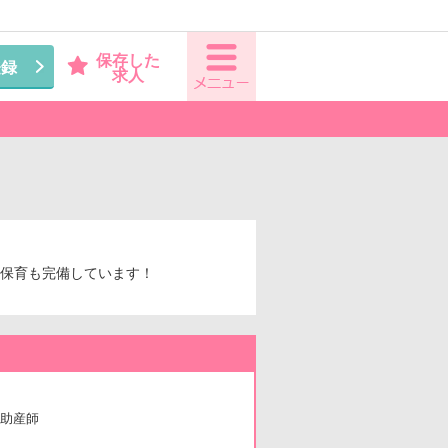
保存した
登録
求人
児保育も完備しています！
助産師