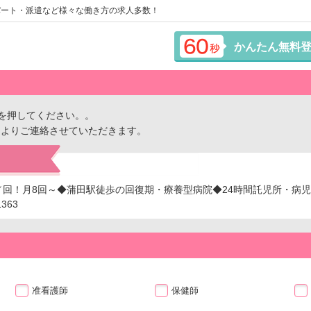
パート・派遣など様々な働き方の求人多数！
かんたん無料
を押してください。。
ーよりご連絡させていただきます。
円／回！月8回～◆蒲田駅徒歩の回復期・療養型病院◆24時間託児所・病
363
准看護師
保健師