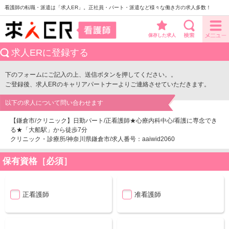
看護師の転職・派遣は「求人ER」。正社員・パート・派遣など様々な働き方の求人多数！
保存した求人
求人ERに登録する
下のフォームにご記入の上、送信ボタンを押してください。。
ご登録後、求人ERのキャリアパートナーよりご連絡させていただきます。
以下の求人について問い合わせます
【鎌倉市/クリニック】日勤パート/正看護師★心療内科中心/看護に専念でき
る★「大船駅」から徒歩7分
クリニック・診療所/神奈川県鎌倉市/求人番号：aaiwid2060
保有資格［必須］
正看護師
准看護師