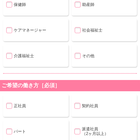
保健師
助産師
ケアマネージャー
社会福祉士
介護福祉士
その他
ご希望の働き方［必須］
正社員
契約社員
派遣社員
パート
（2ヶ月以上）