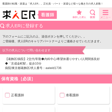
看護師の転職・派遣は「求人ER」。正社員・パート・派遣など様々な働き方の求人多数！
保存した求人
求人ERに登録する
下のフォームにご記入の上、送信ボタンを押してください。。
ご登録後、求人ERのキャリアパートナーよりご連絡させていただきます。
以下の求人について問い合わせます
【葛飾区/病院】2交代/常勤◆内科中心/希望休通りやすい/人間関係良好
◆「京成金町駅」徒歩10分
病院/東京都葛飾区/求人番号：aaiwid1736
保有資格［必須］
正看護師
准看護師