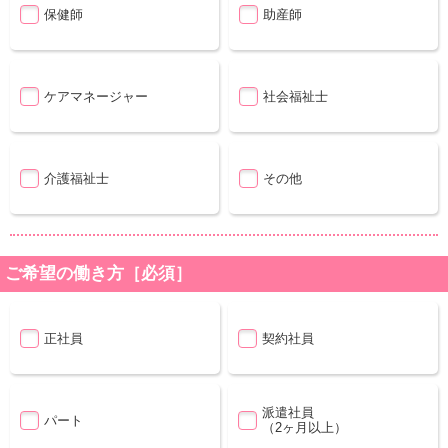
保健師
助産師
ケアマネージャー
社会福祉士
介護福祉士
その他
ご希望の働き方［必須］
正社員
契約社員
派遣社員
パート
（2ヶ月以上）