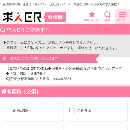
看護師の転職・派遣は「求人ER」。正社員・パート・派遣など様々な働き方の求人多数！
保存した求人
求人ERに登録する
下のフォームにご記入の上、送信ボタンを押してください。。
ご登録後、求人ERのキャリアパートナーよりご連絡させていただきます。
以下の求人について問い合わせます
【葛飾区/病院】2交代/常勤◆循環器・心外病棟/高度急性期でスキルアップ
◆「新小岩駅」徒歩7分！
病院/東京都葛飾区/求人番号：aaiwid2081
保有資格［必須］
正看護師
准看護師