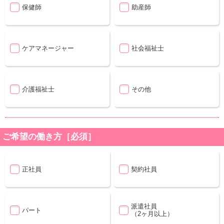
保健師
助産師
ケアマネージャー
社会福祉士
介護福祉士
その他
ご希望の働き方［必須］
正社員
契約社員
派遣社員
パート
（2ヶ月以上）