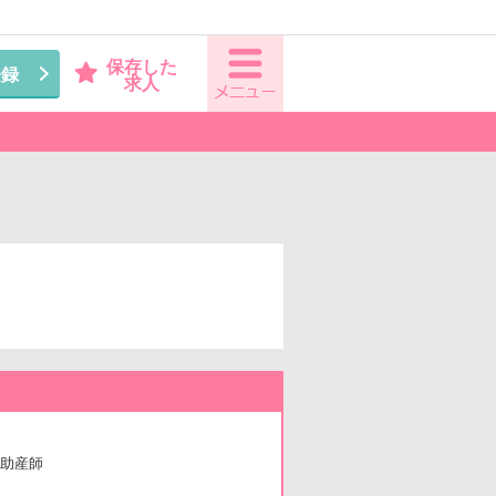
保存した
登録
求人
助産師