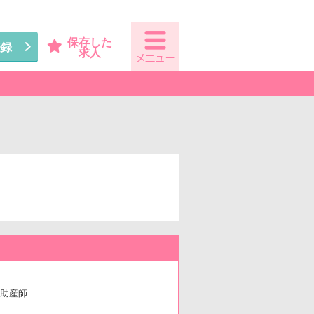
保存した
登録
求人
助産師