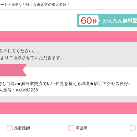
パート・派遣など様々な働き方の求人多数！
かんたん無料
を押してください。。
ーよりご連絡させていただきます。
与も可能♪★異分業交流で広い知見を養える環境★駅近アクセス良好♪
号：aaiwid2238
准看護師
保健師