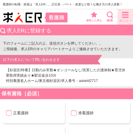
看護師の転職・派遣は「求人ER」。正社員・パート・派遣など様々な働き方の求人多数！
保存した求人
求人ERに登録する
下のフォームにご記入の上、送信ボタンを押してください。。
ご登録後、求人ERのキャリアパートナーよりご連絡させていただきます。
以下の求人について問い合わせます
【杉並区/特養】日勤のみ常勤★オンコールなし/充実した介護体制★育児休
業取得実績あり★駅近徒歩10分
特別養護老人ホーム/東京都杉並区/求人番号：aaiwid2717
保有資格［必須］
正看護師
准看護師