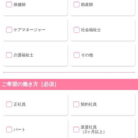
保健師
助産師
ケアマネージャー
社会福祉士
介護福祉士
その他
ご希望の働き方［必須］
正社員
契約社員
派遣社員
パート
（2ヶ月以上）