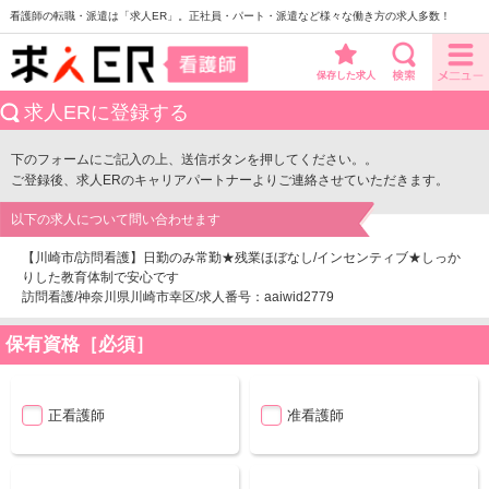
看護師の転職・派遣は「求人ER」。正社員・パート・派遣など様々な働き方の求人多数！
保存した求人
求人ERに登録する
下のフォームにご記入の上、送信ボタンを押してください。。
ご登録後、求人ERのキャリアパートナーよりご連絡させていただきます。
以下の求人について問い合わせます
【川崎市/訪問看護】日勤のみ常勤★残業ほぼなし/インセンティブ★しっか
りした教育体制で安心です
訪問看護/神奈川県川崎市幸区/求人番号：aaiwid2779
保有資格［必須］
正看護師
准看護師