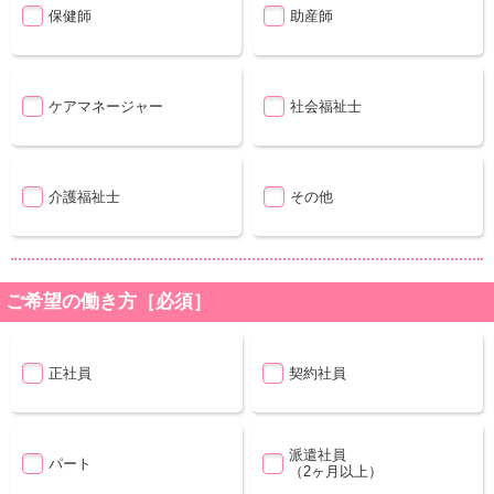
保健師
助産師
ケアマネージャー
社会福祉士
介護福祉士
その他
ご希望の働き方［必須］
正社員
契約社員
派遣社員
パート
（2ヶ月以上）