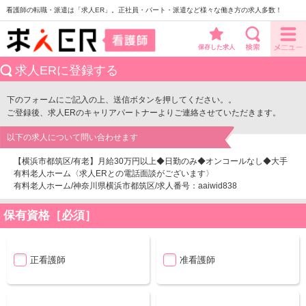
看護師の転職・派遣は「求人ER」。正社員・パート・派遣など様々な働き方の求人多数！
保存した求人
求人ERに登録する
下のフォームにご記入の上、送信ボタンを押してください。。
ご登録後、求人ERのキャリアパートナーよりご連絡させていただきます。
以下の求人について問い合わせます
【横浜市都筑区/有老】月給30万円以上◆日勤のみ◆オンコールなし◆大手
有料老人ホーム〈求人ERとの電話面談がございます〉
有料老人ホーム/神奈川県横浜市都筑区/求人番号：aaiwid838
保有資格［必須］
正看護師
准看護師