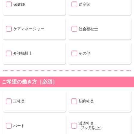
保健師
助産師
ケアマネージャー
社会福祉士
介護福祉士
その他
ご希望の働き方［必須］
正社員
契約社員
派遣社員
パート
（2ヶ月以上）