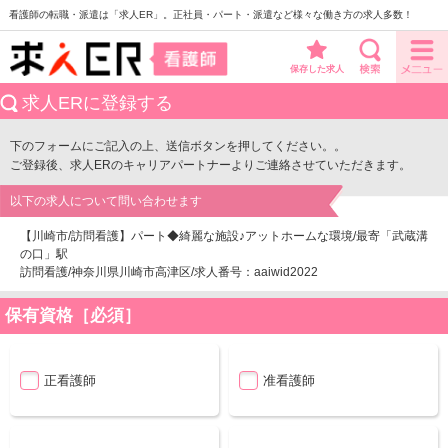
看護師の転職・派遣は「求人ER」。正社員・パート・派遣など様々な働き方の求人多数！
保存した求人
求人ERに登録する
下のフォームにご記入の上、送信ボタンを押してください。。
ご登録後、求人ERのキャリアパートナーよりご連絡させていただきます。
以下の求人について問い合わせます
【川崎市/訪問看護】パート◆綺麗な施設♪アットホームな環境/最寄「武蔵溝
の口」駅
訪問看護/神奈川県川崎市高津区/求人番号：aaiwid2022
保有資格［必須］
正看護師
准看護師