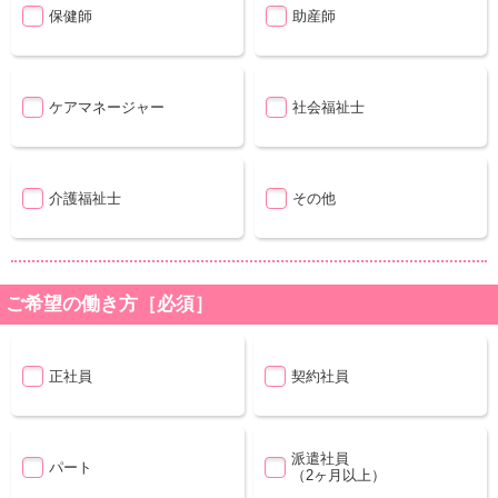
保健師
助産師
ケアマネージャー
社会福祉士
介護福祉士
その他
ご希望の働き方［必須］
正社員
契約社員
派遣社員
パート
（2ヶ月以上）