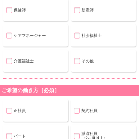
保健師
助産師
ケアマネージャー
社会福祉士
介護福祉士
その他
ご希望の働き方［必須］
正社員
契約社員
派遣社員
パート
（2ヶ月以上）