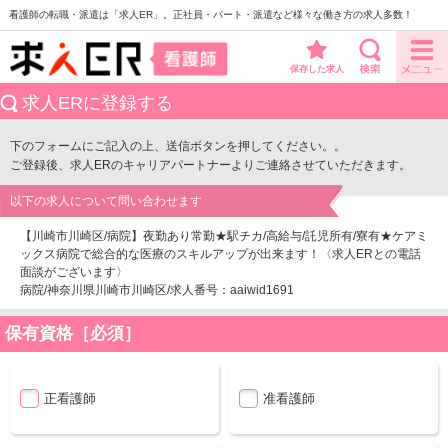
看護師の転職・派遣は「求人ER」。正社員・パート・派遣など様々な働き方の求人多数！
保存した求人
求人ERに登録する
下のフォームにご記入の上、送信ボタンを押してください。。
ご登録後、求人ERのキャリアパートナーよりご連絡させていただきます。
以下の求人について問い合わせます
【川崎市川崎区/病院】夜勤あり常勤★駅チカ/高給与/託児所有/寮有★ケアミ
ックス病院で総合的な医療のスキルアップが出来ます！〈求人ERとの電話
面談がございます〉
病院/神奈川県川崎市川崎区/求人番号：aaiwid1691
保有資格［必須］
正看護師
准看護師