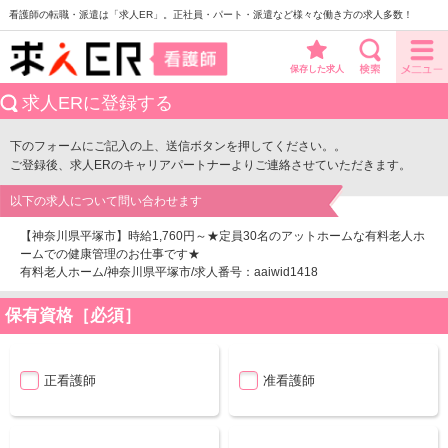
看護師の転職・派遣は「求人ER」。正社員・パート・派遣など様々な働き方の求人多数！
保存した求人
求人ERに登録する
下のフォームにご記入の上、送信ボタンを押してください。。
ご登録後、求人ERのキャリアパートナーよりご連絡させていただきます。
以下の求人について問い合わせます
【神奈川県平塚市】時給1,760円～★定員30名のアットホームな有料老人ホ
ームでの健康管理のお仕事です★
有料老人ホーム/神奈川県平塚市/求人番号：aaiwid1418
保有資格［必須］
正看護師
准看護師