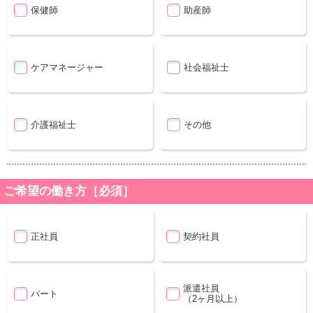
保健師
助産師
ケアマネージャー
社会福祉士
介護福祉士
その他
ご希望の働き方［必須］
正社員
契約社員
派遣社員
パート
（2ヶ月以上）