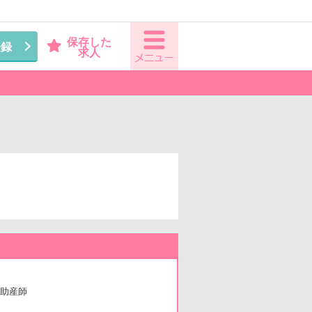
保存した
登録
求人
助産師