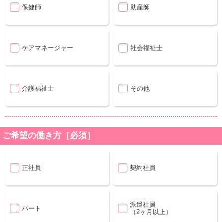
保健師
助産師
ケアマネージャー
社会福祉士
介護福祉士
その他
ご希望の働き方［必須］
正社員
契約社員
派遣社員
パート
（2ヶ月以上）