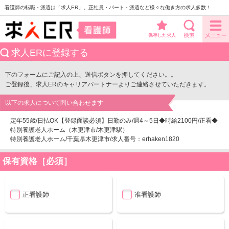
看護師の転職・派遣は「求人ER」。正社員・パート・派遣など様々な働き方の求人多数！
保存した求人
求人ERに登録する
下のフォームにご記入の上、送信ボタンを押してください。。
ご登録後、求人ERのキャリアパートナーよりご連絡させていただきます。
以下の求人について問い合わせます
定年55歳/日払OK【登録面談必須】日勤のみ/週4～5日◆時給2100円/正看◆
特別養護老人ホーム（木更津市/木更津駅）
特別養護老人ホーム/千葉県木更津市/求人番号：erhaken1820
保有資格［必須］
正看護師
准看護師