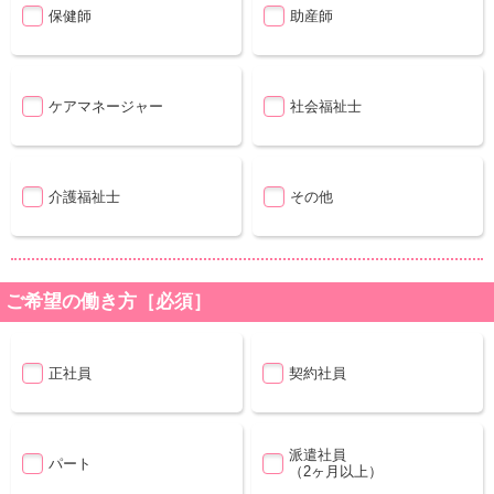
保健師
助産師
ケアマネージャー
社会福祉士
介護福祉士
その他
ご希望の働き方［必須］
正社員
契約社員
派遣社員
パート
（2ヶ月以上）